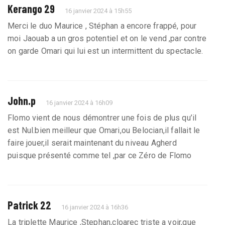
Kerango 29
16 janvier 2024 à 15h55
Merci le duo Maurice , Stéphan a encore frappé, pour
moi Jaouab a un gros potentiel et on le vend ,par contre
on garde Omari qui lui est un intermittent du spectacle.
John.p
16 janvier 2024 à 16h09
Flomo vient de nous démontrer une fois de plus qu’il
est Nul.bien meilleur que Omari,ou Belocian,il fallait le
faire jouer,il serait maintenant du niveau Agherd
puisque présenté comme tel ,par ce Zéro de Flomo
Patrick 22
16 janvier 2024 à 16h36
La triplette Maurice ,Stephan,cloarec triste a voir,que