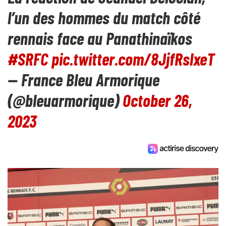
l’un des hommes du match côté
rennais face au Panathinaïkos
#SRFC
pic.twitter.com/8JjfRslxeT
— France Bleu Armorique
(@bleuarmorique)
October 26,
2023