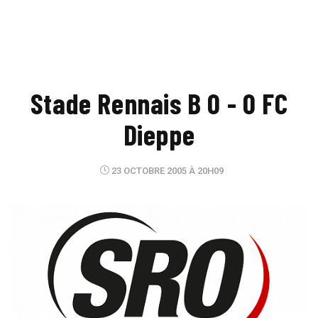
Stade Rennais B 0 - 0 FC
Dieppe
23 OCTOBRE 2005 À 20H09