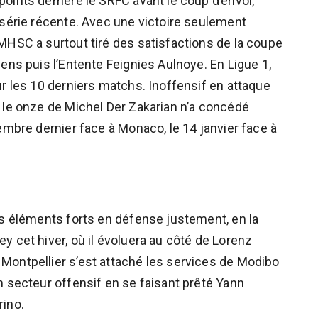
oints derrière le SRFC avant le coup d’envoi,
 série récente. Avec une victoire seulement
MHSC a surtout tiré des satisfactions de la coupe
ens puis l’Entente Feignies Aulnoye. En Ligue 1,
ur les 10 derniers matchs. Inoffensif en attaque
 le onze de Michel Der Zakarian n’a concédé
embre dernier face à Monaco, le 14 janvier face à
es éléments forts en défense justement, en la
y cet hiver, où il évoluera au côté de Lorenz
Montpellier s’est attaché les services de Modibo
n secteur offensif en se faisant prêté Yann
rino.