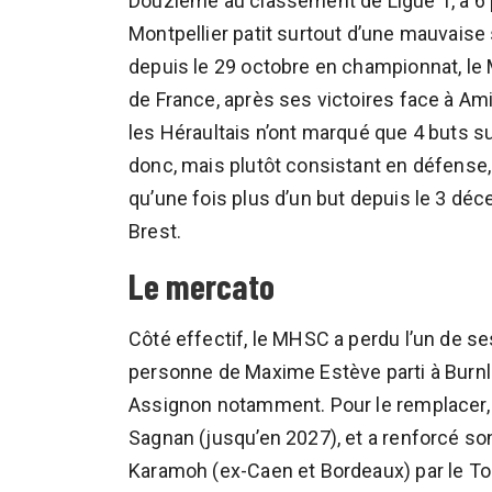
Douzième au classement de Ligue 1, à 6 p
Montpellier patit surtout d’une mauvaise
depuis le 29 octobre en championnat, le 
de France, après ses victoires face à Ami
les Héraultais n’ont marqué que 4 buts s
donc, mais plutôt consistant en défense,
qu’une fois plus d’un but depuis le 3 déc
Brest.
Le mercato
Côté effectif, le MHSC a perdu l’un de s
personne de Maxime Estève parti à Burnle
Assignon notamment. Pour le remplacer, 
Sagnan (jusqu’en 2027), et a renforcé so
Karamoh (ex-Caen et Bordeaux) par le To