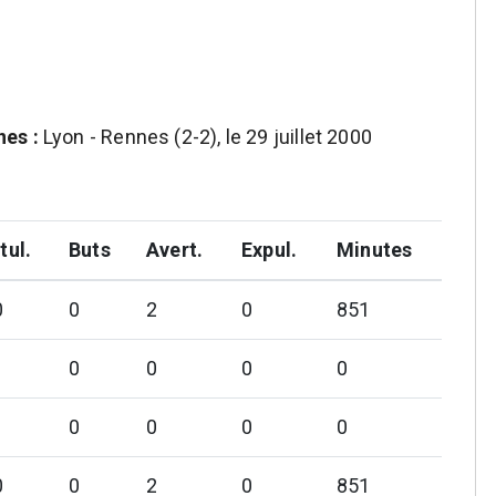
nes :
Lyon - Rennes (2-2), le 29 juillet 2000
tul.
Buts
Avert.
Expul.
Minutes
0
0
2
0
851
0
0
0
0
0
0
0
0
0
0
2
0
851