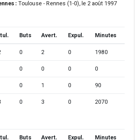
ennes :
Toulouse - Rennes (1-0), le 2 août 1997
tul.
Buts
Avert.
Expul.
Minutes
2
0
2
0
1980
0
0
0
0
0
1
0
90
3
0
3
0
2070
tul.
Buts
Avert.
Expul.
Minutes