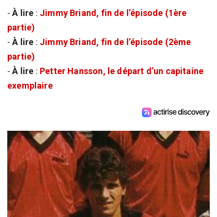
-
À lire
:
Jimmy Briand, fin de l’épisode (1ère
partie)
-
À lire
:
Jimmy Briand, fin de l’épisode (2ème
partie)
-
À lire
:
Petter Hansson, le départ d’un capitaine
exemplaire