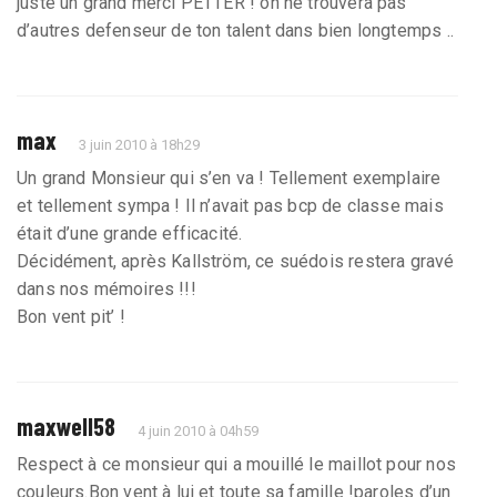
juste un grand merci PETTER ! on ne trouvera pas
d’autres defenseur de ton talent dans bien longtemps ..
max
3 juin 2010 à 18h29
Un grand Monsieur qui s’en va ! Tellement exemplaire
et tellement sympa ! Il n’avait pas bcp de classe mais
était d’une grande efficacité.
Décidément, après Kallström, ce suédois restera gravé
dans nos mémoires !!!
Bon vent pit’ !
maxwell58
4 juin 2010 à 04h59
Respect à ce monsieur qui a mouillé le maillot pour nos
couleurs.Bon vent à lui et toute sa famille !paroles d’un