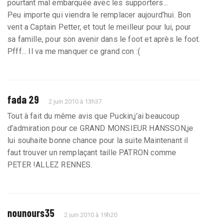
pourtant mal embarquée avec les supporters...
Peu importe qui viendra le remplacer aujourd’hui. Bon
vent a Captain Petter, et tout le meilleur pour lui, pour
sa famille, pour son avenir dans le foot et après le foot.
Pfff... Il va me manquer ce grand con :(
fada 29
2 juin 2010 à 13h37
Tout à fait du même avis que Puckin,j’ai beaucoup
d’admiration pour ce GRAND MONSIEUR HANSSON,je
lui souhaite bonne chance pour la suite.Maintenant il
faut trouver un remplaçant taille PATRON comme
PETER !ALLEZ RENNES.
nounours35
2 juin 2010 à 19h20