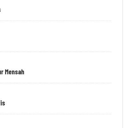
s
our Mensah
tis