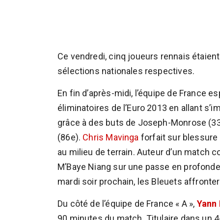
Ce vendredi, cinq joueurs rennais étaien
sélections nationales respectives.
En fin d’après-midi, l’équipe de France es
éliminatoires de l’Euro 2013 en allant s’i
grâce à des buts de Joseph-Monrose (33
(86e).
Chris Mavinga
forfait sur blessure 
au milieu de terrain. Auteur d’un match co
M’Baye Niang sur une passe en profondeur,
mardi soir prochain, les Bleuets affronte
Du côté de l’équipe de France « A »,
Yann 
90 minutes du match. Titulaire dans un 4-2