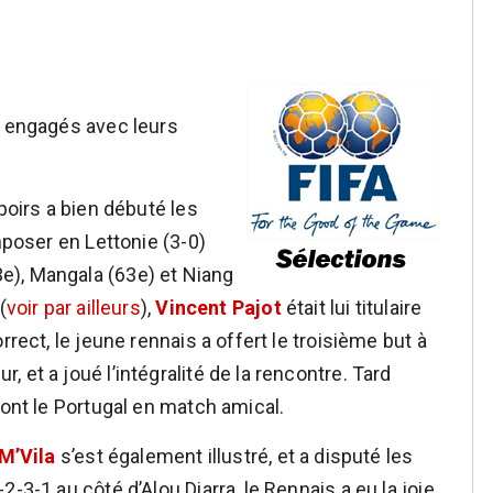
t engagés avec leurs
poirs a bien débuté les
mposer en Lettonie (3-0)
e), Mangala (63e) et Niang
(
voir par ailleurs
),
Vincent Pajot
était lui titulaire
rrect, le jeune rennais a offert le troisième but à
 et a joué l’intégralité de la rencontre. Tard
ront le Portugal en match amical.
M’Vila
s’est également illustré, et a disputé les
-3-1 au côté d’Alou Diarra, le Rennais a eu la joie