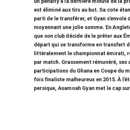
un penalty à la dernière minute de la p
est éliminé aux tirs au but. Sa cote éta
parti de le transférer, et Gyan s'envol
moyennant une jolie somme. En Anglete
que son club décide de le prêter aux É
départ qui se transforme en transfert dé
littéralement le championnat émirati, r
par match. Grassement rémunéré, ses ap
participations du Ghana en Coupe du m
fois finaliste malheureux en 2015. À l'é
persique, Asamoah Gyan met le cap sur