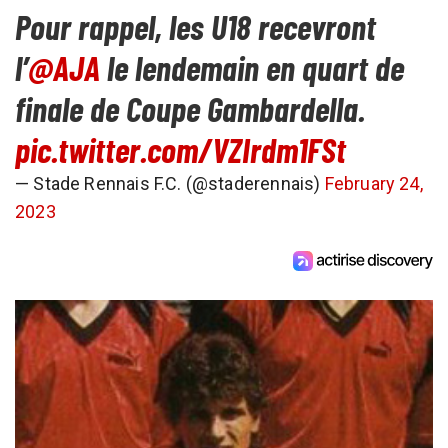
Pour rappel, les U18 recevront
l’
@AJA
le lendemain en quart de
finale de Coupe Gambardella.
pic.twitter.com/VZIrdm1FSt
— Stade Rennais F.C. (@staderennais)
February 24,
2023