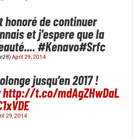
t honoré de continuer
nnais et j'espere que la
beauté.... #Kenavo#Srfc
re28)
April 29, 2014
rolonge jusqu’en 2017 !
r
http://t.co/mdAgZHwDaL
C1xVDE
ril 29, 2014