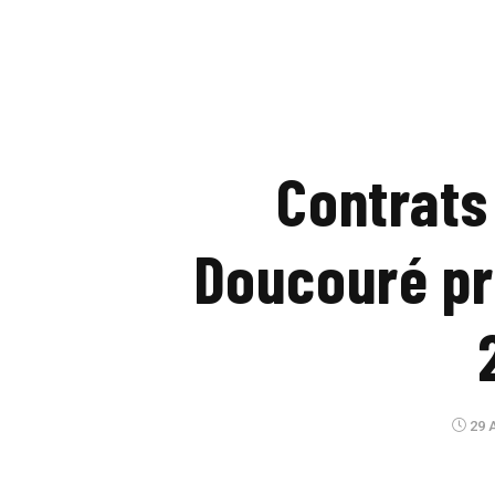
Contrats
Doucouré pr
29 A