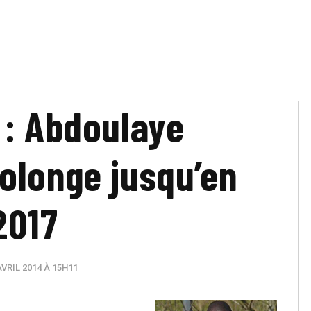
 : Abdoulaye
olonge jusqu’en
2017
VRIL 2014 À 15H11