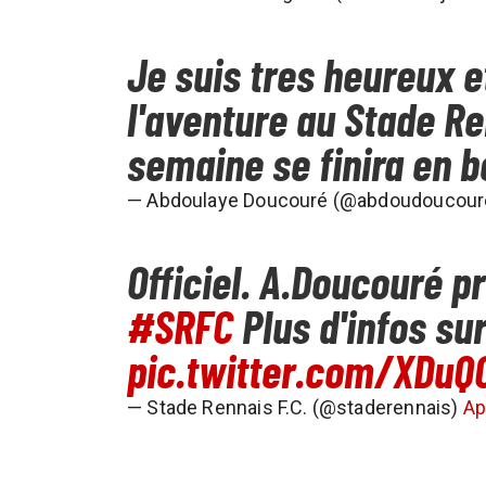
Je suis tres heureux e
l'aventure au Stade Re
semaine se finira en 
— Abdoulaye Doucouré (@abdoudoucou
Officiel. A.Doucouré p
#SRFC
Plus d'infos su
pic.twitter.com/XDuQ
— Stade Rennais F.C. (@staderennais)
Ap