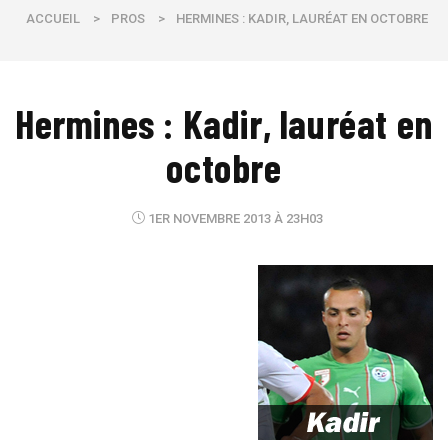
ACCUEIL
>
PROS
>
HERMINES : KADIR, LAURÉAT EN OCTOBRE
Hermines : Kadir, lauréat en
octobre
1ER NOVEMBRE 2013 À 23H03