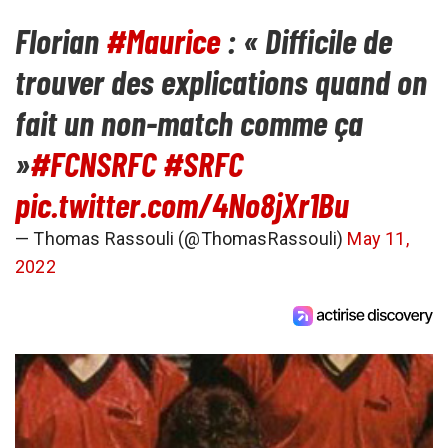
Florian
#Maurice
: « Difficile de
trouver des explications quand on
fait un non-match comme ça
»
#FCNSRFC
#SRFC
pic.twitter.com/4No8jXr1Bu
— Thomas Rassouli (@ThomasRassouli)
May 11,
2022