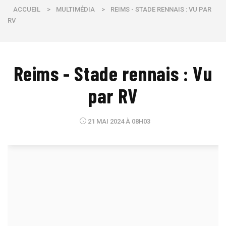
ACCUEIL
>
MULTIMÉDIA
>
REIMS - STADE RENNAIS : VU PAR
RV
Reims - Stade rennais : Vu
par RV
21 MAI 2024 À 08H03