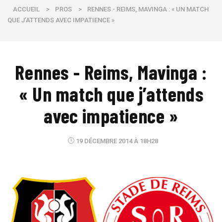
ACCUEIL
>
PROS
>
RENNES - REIMS, MAVINGA : « UN MATCH
QUE J’ATTENDS AVEC IMPATIENCE »
Rennes - Reims, Mavinga :
« Un match que j’attends
avec impatience »
19 DÉCEMBRE 2014 À 18H28