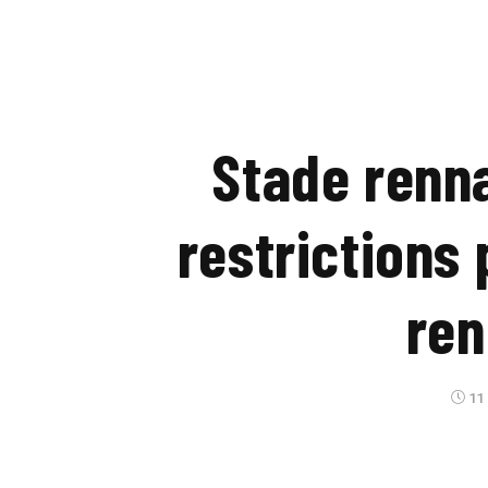
Stade renna
restrictions
ren
11 