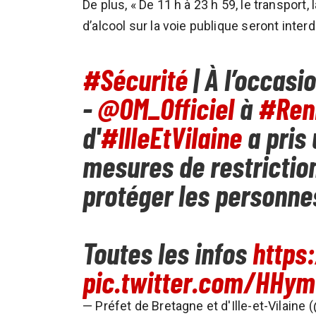
De plus, « De 11 h à 23 h 59, le transpor
d’alcool sur la voie publique seront inter
#Sécurité
| À l’occas
-
@OM_Officiel
à
#Ren
d'
#IlleEtVilaine
a pris 
mesures de restrictio
protéger les personnes
Toutes les infos
https
pic.twitter.com/HHy
— Préfet de Bretagne et d'Ille-et-Vilain