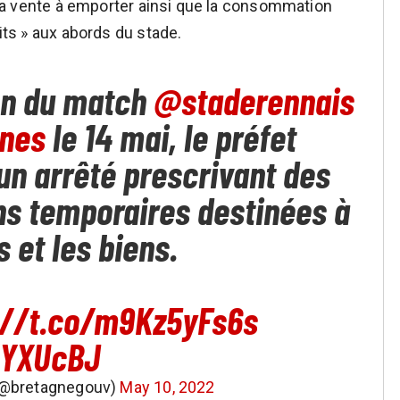
t, la vente à emporter ainsi que la consommation
dits » aux abords du stade.
ion du match
@staderennais
nes
le 14 mai, le préfet
un arrêté prescrivant des
ns temporaires destinées à
 et les biens.
://t.co/m9Kz5yFs6s
mYXUcBJ
e (@bretagnegouv)
May 10, 2022