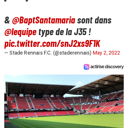
&
@BaptSantamaria
sont dans
@lequipe
type de la J35 !
pic.twitter.com/snJ2xs9F1K
— Stade Rennais F.C. (@staderennais)
May 2, 2022