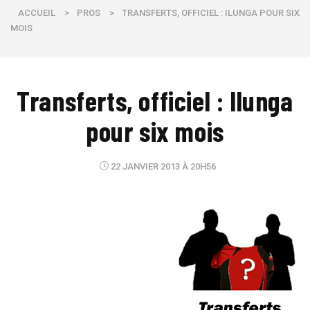
ACCUEIL
>
PROS
>
TRANSFERTS, OFFICIEL : ILUNGA POUR SIX
MOIS
Transferts, officiel : Ilunga
pour six mois
22 JANVIER 2013 À 20H56