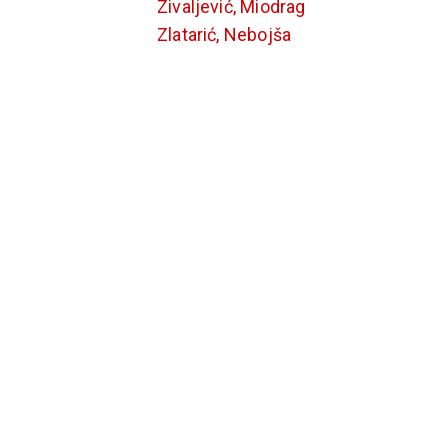
Zivaljević, Miodrag
Zlatarić, Nebojša