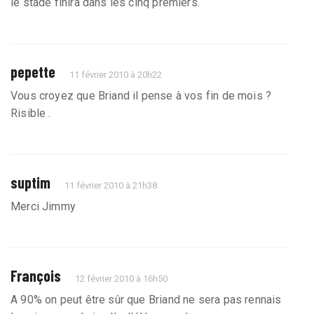
le stade finira dans les cinq premiers.
pepette
11 février 2010 à 20h22
Vous croyez que Briand il pense à vos fin de mois ?
Risible .
suptim
11 février 2010 à 21h38
Merci Jimmy
François
12 février 2010 à 16h50
A 90% on peut être sûr que Briand ne sera pas rennais