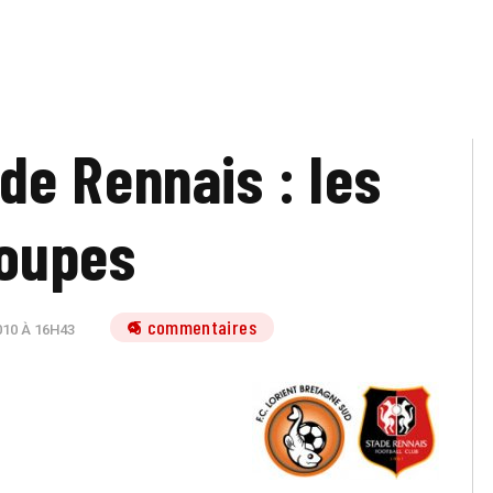
ade Rennais : les
oupes
5 commentaires
010 À 16H43