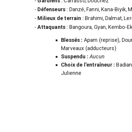
-
Gardiens
: Carrasso, Douchez
-
Défenseurs
: Danzé, Fanni, Kana-Biyik,
-
Milieux de terrain
: Brahimi, Dalmat, Ler
-
Attaquants
: Bangoura, Gyan, Kembo-E
Blessés :
Apam (reprise), Doum
Marveaux (adducteurs)
Suspendu :
Aucun
Choix de l’entraîneur :
Badiane
Julienne