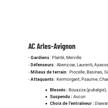
AC Arles-Avignon
-
Gardiens
: Planté, Merville
-
Défenseurs
: Abenzoar, Laurenti, Ayasse
-
Milieux de terrain
: Piocelle, Basinas, S
-
Attaquants
: Kermorgant, Psaume, Char
Blessés :
Bouazza (pubalgie), C
Suspendu :
Aucun
Choix de l’entraîneur :
Diawara