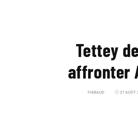
Tettey d
affronter 
THIBAUD
27 AOÛT 