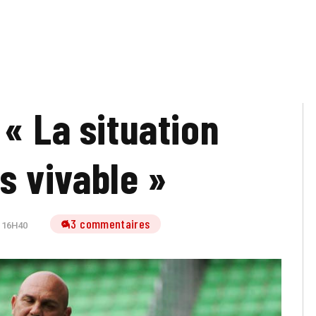
 « La situation
as vivable »
43 commentaires
 16H40