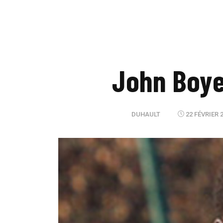
John Boye
DUHAULT
22 FÉVRIER 