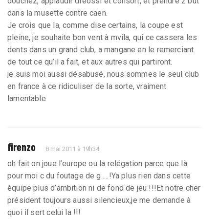
douchez, applaudir dreossi et consort, et prendre 2 but
dans la musette contre caen.
Je crois que la, comme dise certains, la coupe est
pleine, je souhaite bon vent à mvila, qui ce cassera les
dents dans un grand club, a mangane en le remerciant
de tout ce qu’il a fait, et aux autres qui partiront.
je suis moi aussi désabusé, nous sommes le seul club
en france à ce ridiculiser de la sorte, vraiment
lamentable
firenzo
8 mai 2011 à 19h34
oh fait on joue l’europe ou la relégation parce que là
pour moi c du foutage de g.....!Ya plus rien dans cette
équipe plus d’ambition ni de fond de jeu !!!Et notre cher
président toujours aussi silencieux,je me demande à
quoi il sert celui la !!!