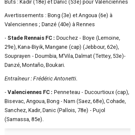
Buts : Kadir (18e) et Danic (53e) pour Valenciennes
Avertissements : Bong (3e) et Angoua (6e) à
Valenciennes ; Danzé (40e) à Rennes
-
Stade Rennais FC :
Douchez - Boye (Lemoine,
29e), Kana-Biyik, Mangane (cap) (Jebbour, 62e),
Souprayen - Doumbia, M’Vila, Dalmat (Tettey, 53e)-
Danzé, Montaño, Boukari.
Entraîneur : Frédéric Antonetti.
-
Valenciennes FC :
Penneteau - Ducourtioux (cap),
Bisevac, Angoua, Bong - Nam (Saez, 68e), Cohade,
Sanchez, Kadir, Danic (Pallois, 78e) - Pujol
(Samassa, 85e).