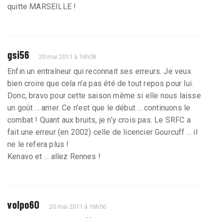
quitte MARSEILLE !
gsi56
20 mai 2011 à 16h08
Enfin un entraîneur qui reconnait ses erreurs. Je veux
bien croire que cela n’a pas été de tout repos pour lui.
Donc, bravo pour cette saison même si elle nous laisse
un goût ... amer. Ce n’est que le début ... continuons le
combat ! Quant aux bruits, je n’y crois pas. Le SRFC a
fait une erreur (en 2002) celle de licencier Gourcuff ... il
ne le refera plus !
Kenavo et ... allez Rennes !
volpo60
20 mai 2011 à 16h56