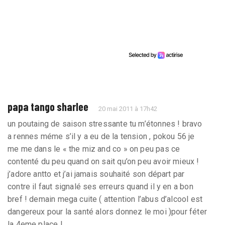
papa tango sharlee
20 mai 2011 à 17h42
un poutaing de saison stressante tu m’étonnes ! bravo
a rennes méme s’il y a eu de la tension , pokou 56 je
me me dans le « the miz and co » on peu pas ce
contenté du peu quand on sait qu’on peu avoir mieux !
j’adore antto et j’ai jamais souhaité son départ par
contre il faut signalé ses erreurs quand il y en a bon
bref ! demain mega cuite ( attention l’abus d’alcool est
dangereux pour la santé alors donnez le moi )pour féter
la 4eme place !