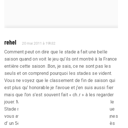
rehel
20 mai 2011 à 19h32
Comment peut on dire que le stade a fait une belle
saison quand on voit le jeu qu’ils ont montré à la France
entière cette saison .Bon, je sais, ce ne sont pas les
seuls et on comprend pourquoi les stades se vident.
Vous ne voyez que le classement de fin de saison qui
est plus qu’ honorable je l’avoue et j’en suis aussi fier
mais que l’on s’est souvent fait « ch..r » à les regarder
jouer. Moi j’aime le beau football et je peux dire que le
Stade rennais n’a pas brillé de ce côté là. On dirait que
vous avez tous oublié cette série de 9 matchs indignes
d’ un 5ème du classement, regardez vos post-it après