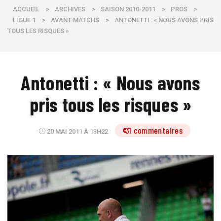
ACCUEIL
>
ARCHIVES
>
SAISON 2010-2011
>
PROS
>
LIGUE 1
>
AVANT-MATCHS
>
ANTONETTI : « NOUS AVONS PRIS
TOUS LES RISQUES »
Antonetti : « Nous avons
pris tous les risques »
31 commentaires
20 MAI 2011 À 13H22