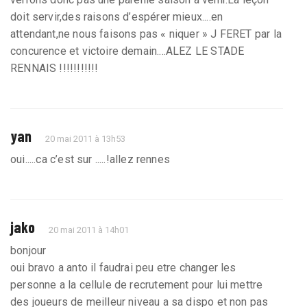
doit servir,des raisons d’espérer mieux....en
attendant,ne nous faisons pas « niquer » J FERET par la
concurence et victoire demain....ALEZ LE STADE
RENNAIS !!!!!!!!!!!
yan
20 mai 2011 à 13h53
oui.....ca c’est sur .....!allez rennes
jako
20 mai 2011 à 14h01
bonjour
oui bravo a anto il faudrai peu etre changer les
personne a la cellule de recrutement pour lui mettre
des joueurs de meilleur niveau a sa dispo et non pas