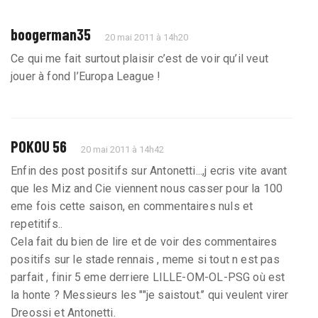
boogerman35
20 mai 2011 à 14h20
Ce qui me fait surtout plaisir c’est de voir qu’il veut
jouer à fond l’Europa League !
POKOU 56
20 mai 2011 à 14h42
Enfin des post positifs sur Antonetti...,j ecris vite avant
que les Miz and Cie viennent nous casser pour la 100
eme fois cette saison, en commentaires nuls et
repetitifs..
Cela fait du bien de lire et de voir des commentaires
positifs sur le stade rennais , meme si tout n est pas
parfait , finir 5 eme derriere LILLE-OM-OL-PSG où est
la honte ? Messieurs les ""je saistout.’’ qui veulent virer
Dreossi et Antonetti.