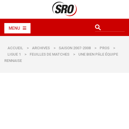
MENU
ACCUEIL
>
ARCHIVES
>
SAISON 2007-2008
>
PROS
>
LIGUE 1
>
FEUILLES DE MATCHES
>
UNE BIEN PÂLE ÉQUIPE
RENNAISE