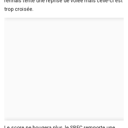
rennais tente une reprise de volée mais celle-ci est
trop croisée.
Le score ne bougera plus, le SRFC remporte une