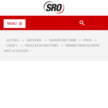
MENU
ACCUEIL
>
ARCHIVES
>
SAISON 2007-2008
>
PROS
>
LIGUE 1
>
FEUILLES DE MATCHES
>
RENNES RENOUE ENFIN
AVEC LE SUCCÈS