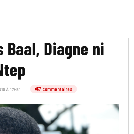
 Baal, Diagne ni
Ntep
37 commentaires
15 À 17H31