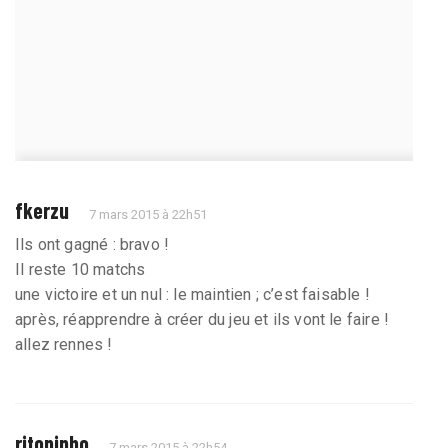
fkerzu
7 mars 2015 à 22h51
Ils ont gagné : bravo !
Il reste 10 matchs
une victoire et un nul : le maintien ; c’est faisable !
après, réapprendre à créer du jeu et ils vont le faire !
allez rennes !
ritoninho
7 mars 2015 à 22h54