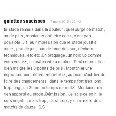
galettes saucisses
7 mars 2015 à 22h42
le stade rennais dans la douleur , quel purge ce match ,
un de plus , montanier doit etre cocu , c’est pas
possible .J’ai eu l’impression que le stade jouait a
metz , pas de jeu , pas de fond de jeux , déchets
techniques , etc etc .Un braquage , un hold up comme
vous voulez , un match vite a oublier . Seul consolation
bien maigre les 3 points de pris . Montanier une
imposture complétement petrifié , au point d’oublier de
faire des changements , dans le temps fort tres long ,
trop long , en 2eme mi temps de metz . Montanier n’a
rien apporté au stade ,Démission . Je sais ce soir , je
suis négatif , mais trop , c’est trop , y en a marre des
matchs de daupe . G.S.