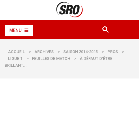
MENU
ACCUEIL
>
ARCHIVES
>
SAISON 2014-2015
>
PROS
>
LIGUE 1
>
FEUILLES DE MATCH
>
À DÉFAUT D’ÊTRE
BRILLANT...