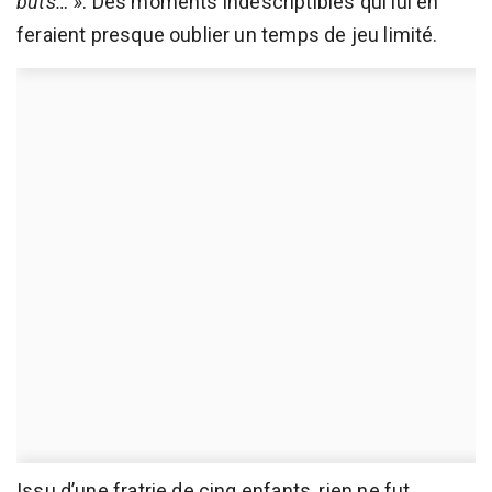
buts… »
. Des moments indescriptibles qui lui en
feraient presque oublier un temps de jeu limité.
Issu d’une fratrie de cinq enfants, rien ne fut