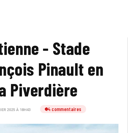
tienne - Stade
ançois Pinault en
la Piverdière
14 commentaires
IER 2025 À 18H43