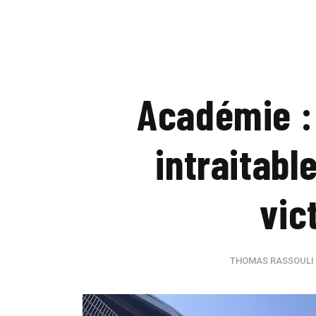
Académie :
intraitabl
vic
THOMAS RASSOULI