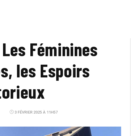
 Les Féminines
es, les Espoirs
torieux
3 FÉVRIER 2025 À 11H57