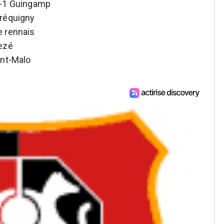
3-1 Guingamp
Bréquigny
e rennais
vezé
int-Malo