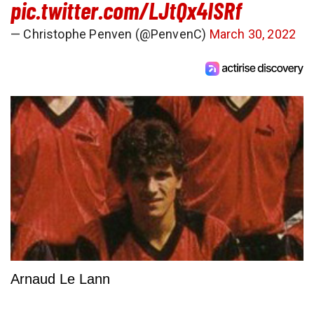
pic.twitter.com/LJtQx4ISRf
— Christophe Penven (@PenvenC)
March 30, 2022
Arnaud Le Lann