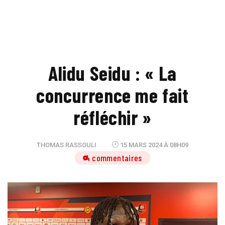
Alidu Seidu : « La
concurrence me fait
réfléchir »
THOMAS RASSOULI
15 MARS 2024 À 08H09
4 commentaires