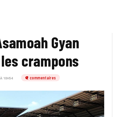
 Asamoah Gyan
 les crampons
2 commentaires
 À 10H54