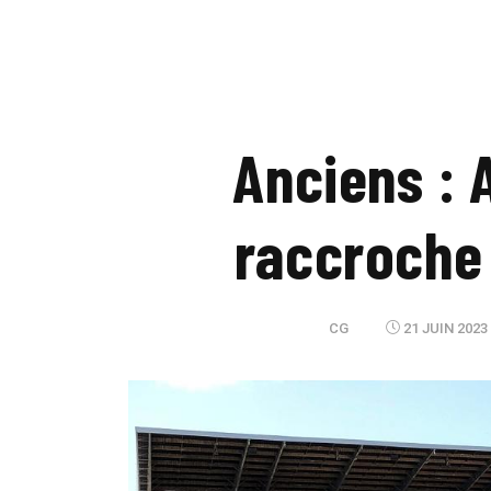
Anciens :
raccroche
CG
21 JUIN 2023