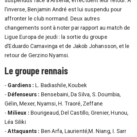
suspendus face à Arsenal, effectuent leur retour. À
l’inverse, Benjamin André est lui suspendu pour
affronter le club normand. Deux autres
changements sont à noter par rapport au match de
Ligue Europa de jeudi : la sortie du groupe
d’Eduardo Camavinga et de Jakob Johansson, et le
retour de Gerzino Nyamsi.
Le groupe rennais
-
Gardiens :
L. Badiashile, Koubek
-
Défenseurs :
Bensebaini, Da Silva, S. Doumbia,
Gélin, Mexer, Nyamsi, H. Traoré, Zeffane
-
Milieux :
Bourigeaud, Del Castillo, Grenier, Hunou,
Léa Siliki
-
Attaquants :
Ben Arfa, Laurienté,M. Niang, I. Sarr