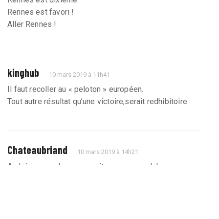
Rennes est favori !
Aller Rennes !
kinghub
10 mars 2019 à 11h41
Il faut recoller au « peloton » européen.
Tout autre résultat qu’une victoire,serait redhibitoire.
Chateaubriand
10 mars 2019 à 14h21
André suspendu, on pouvait penser que Johansson
jouerai mais il est sans doute encore blessé.
En plus du gardien, le recrutement d’un demi défensif
va être la priorité cet été pour amélioré L’effectif.
Même si les jambes sont lourdes et les têtes encore