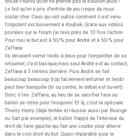
chose.Pourvu qu’on ne prenne pas le bouillon jeudi !
Le but qu’on a pris d’entrée de jeu risque de nous
coûter cher. Ceux qui ont oublié comment il est venu
l’imputent exclusivement à Koubek. Grâce aux vidéos
postées sur le forum j’ai revu près de 10 fois l’action.
Pour moi le but est à 50/% pour André et à 50/% pour
Zeffane.
Ils devaient serrer Iwobi à deux pour l’empêcher de se
retourner, c’est basique,mais seul André est au contact,
Zeffane à 3 mètres derrière. Puis André se fait
beaucoup beaucoup trop facilement enfumer et Iwobi
peut tirer tranquille (tir ou centre, le débat est ouvert).
Donc il tire. Zeffane, au lieu de se sacrifier face au
ballon se retire pour l’esquiver. Et là, c’est la spéciale
Thierry Henry (déjà tentée et réussie aussi par Bourige
ou Sarr par exemple), le ballon frappé de l’intérieur du
droit de l’aile gauche qui fait une courbe pour atterrir
dans le coin droit du but. Quasi-imparable pour le