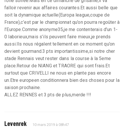
folle soirée.Mais en ce dimanche de grisaille,il va
falloir revenir aux affaires courantes.Et aussi belle que
soit la dynamique actuelle(Europa league,coupe de
France),c’est par le championnat qu’on pourra regoûter à
l’Europe.Comme anonyme35,je me contenterais d’un 1-
0 laborieux,mais s’ils peuvent faire mieux,je prends
aussi.Ils nous régalent tellement en ce moment qu’on
devient gourmand.3 pts importantissime,si notre cher
stade Rennais veut rester dans la course à la 5eme
place.Retour de NIANG et TRAORE qui sont frais.Et
surtout que CRIVELLI ne nous en plante pas encore
un.Etre europeen conditionnera bien des choses pour la
saison prochaine.
ALLEZ RENNES et 3 pts de plus,merde !!!
Levenrek
10 mars 2019 à 08h47