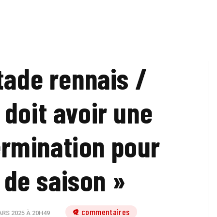
tade rennais /
 doit avoir une
rmination pour
n de saison »
2 commentaires
RS 2025 À 20H49