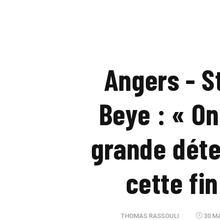
Angers - S
Beye : « On
grande déte
cette fi
THOMAS RASSOULI
30 MA