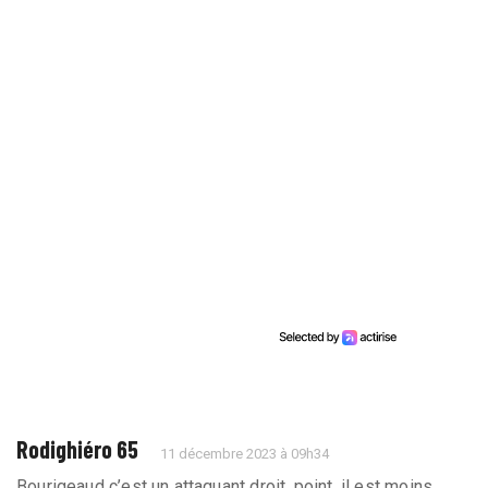
Rodighiéro 65
11 décembre 2023 à 09h34
Bourigeaud c’est un attaquant droit, point, il est moins