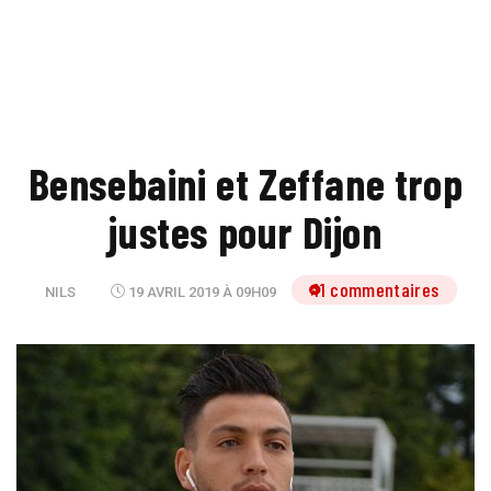
Bensebaini et Zeffane trop
justes pour Dijon
11 commentaires
NILS
19 AVRIL 2019 À 09H09