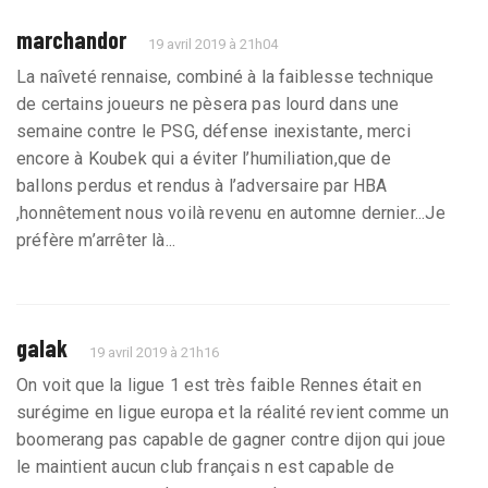
marchandor
19 avril 2019 à 21h04
La naîveté rennaise, combiné à la faiblesse technique
de certains joueurs ne pèsera pas lourd dans une
semaine contre le PSG, défense inexistante, merci
encore à Koubek qui a éviter l’humiliation,que de
ballons perdus et rendus à l’adversaire par HBA
,honnêtement nous voilà revenu en automne dernier...Je
préfère m’arrêter là...
galak
19 avril 2019 à 21h16
On voit que la ligue 1 est très faible Rennes était en
surégime en ligue europa et la réalité revient comme un
boomerang pas capable de gagner contre dijon qui joue
le maintient aucun club français n est capable de