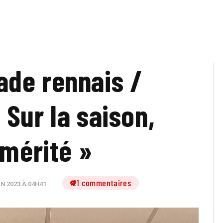
tade rennais /
 Sur la saison,
 mérité »
21 commentaires
IN 2023 À 04H41