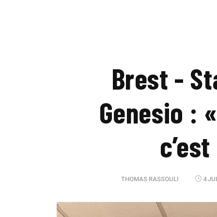
Brest - S
Genesio : «
c’est
THOMAS RASSOULI
4 JU