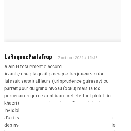
LeRageuxParleTrop
7 octobre 2024 à 14h35
Alain H totalement d’accord
Avant ça se plaignait parceque les joueurs qu’on
laissait statait ailleurs (jurisprudence guirassy) ou
parrait pour du grand niveau (doku) mais là les
percenaires qui ce sont barré cet été font plutot du
khazri (je veux jouer dans de meilleurs club , depuis
invisible)
J’ai beaucoup critiqué le comportement des joueurs
desinvoltes les 2 dernières saisons. Il y avait pas de