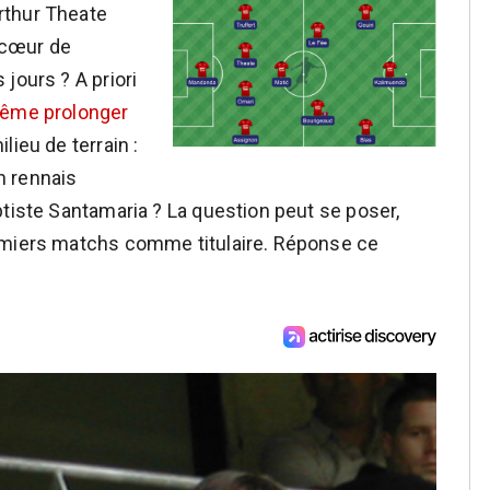
rthur Theate
u cœur de
jours ? A priori
même prolonger
ieu de terrain :
ch rennais
ptiste Santamaria ? La question peut se poser,
emiers matchs comme titulaire. Réponse ce