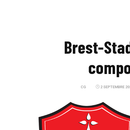
Brest-Stad
compo
CG
2 SEPTEMBRE 20