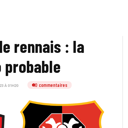
e rennais : la
 probable
10 commentaires
23 À 01H20