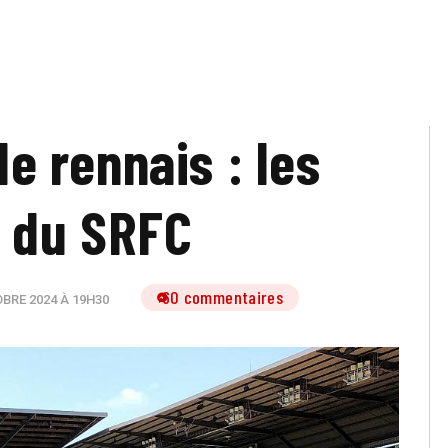
de rennais : les
 du SRFC
60 commentaires
BRE 2024 À 19H30