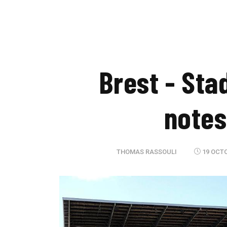
Brest - Sta
notes
THOMAS RASSOULI
19 OCTO