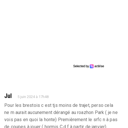
Jul
5 juin 2024 à 17h48
Pour les brestois c est tjs moins de trajet, perso cela
ne m aurait aucunement dérangé au roazhon Park ( je ne
vois pas en quoi la honte) Premièrement le srfc n à pas
de coupes à jouer ( hormis C.d.f à partir de janvier)