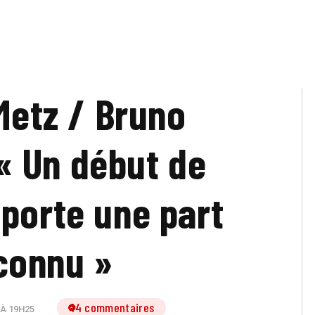
etz / Bruno
 « Un début de
porte une part
connu »
14 commentaires
 À 19H25