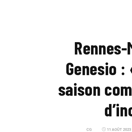
Rennes-M
Genesio :
saison com
d’in
CG
11 AOÛT 2023