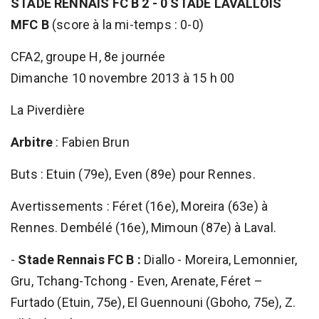
STADE RENNAIS FC B 2 - 0 STADE LAVALLOIS
MFC B
(score à la mi-temps : 0-0)
CFA2, groupe H, 8e journée
Dimanche 10 novembre 2013 à 15 h 00
La Piverdière
Arbitre
: Fabien Brun
Buts : Etuin (79e), Even (89e) pour Rennes.
Avertissements : Féret (16e), Moreira (63e) à
Rennes. Dembélé (16e), Mimoun (87e) à Laval.
-
Stade Rennais FC B :
Diallo - Moreira, Lemonnier,
Gru, Tchang-Tchong - Even, Arenate, Féret –
Furtado (Etuin, 75e), El Guennouni (Gboho, 75e), Z.