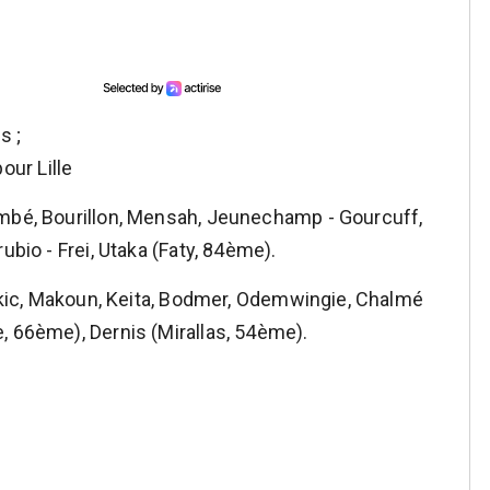
s ;
ur Lille
umbé, Bourillon, Mensah, Jeunechamp - Gourcuff,
ubio - Frei, Utaka (Faty, 84ème).
takic, Makoun, Keita, Bodmer, Odemwingie, Chalmé
, 66ème), Dernis (Mirallas, 54ème).