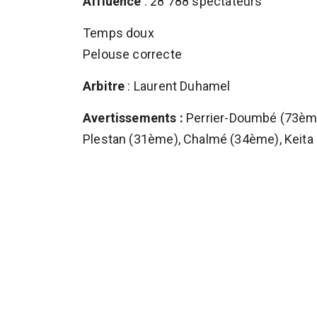
Affluence
: 28 788 spectateurs
Temps doux
Pelouse correcte
Arbitre
: Laurent Duhamel
Avertissements :
Perrier-Doumbé (73ème
Plestan (31ème), Chalmé (34ème), Keita