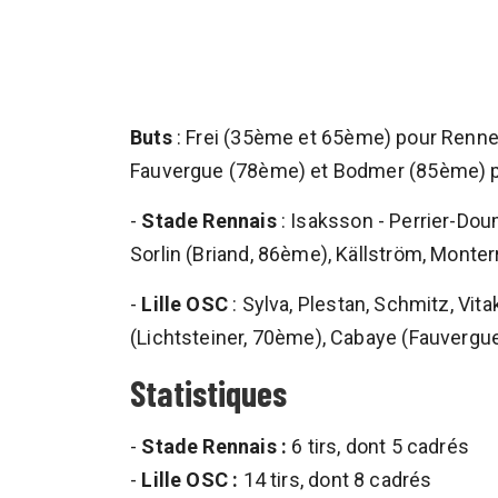
Buts
: Frei (35ème et 65ème) pour Renne
Fauvergue (78ème) et Bodmer (85ème) po
-
Stade Rennais
: Isaksson - Perrier-Do
Sorlin (Briand, 86ème), Källström, Monterr
-
Lille OSC
: Sylva, Plestan, Schmitz, Vi
(Lichtsteiner, 70ème), Cabaye (Fauvergue
Statistiques
-
Stade Rennais :
6 tirs, dont 5 cadrés
-
Lille OSC :
14 tirs, dont 8 cadrés